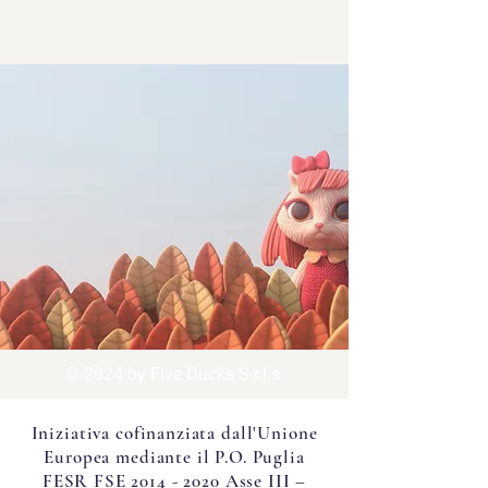
Creiamo mondi
meravigliosi
Five Ducks è Studio e Accademia
per Cinema e TV, nel cuore della
Puglia.
© 2024 by Five Ducks S.r.l.s.
Iniziativa cofinanziata dall'Unione
Europea mediante il P.O. Puglia
FESR FSE
2014 - 2020
Asse III –